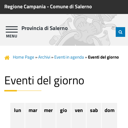
Regione Campania
-
Comune di Salerno
Provincia di Salerno
Home Page
»
Archivi
»
Eventi in agenda
»
Eventi del giorno
Eventi del giorno
lun
mar
mer
gio
ven
sab
dom