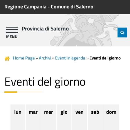
Regione Campania
-
Comune di Salerno
Provincia di Salerno
Home Page
»
Archivi
»
Eventi in agenda
»
Eventi del giorno
Eventi del giorno
lun
mar
mer
gio
ven
sab
dom