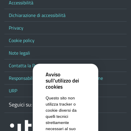
Accessibilità
Dichiarazione di accessibilità
Privacy
Cookie policy
Note legali
Contatta la Provincia
Avviso
Responsabile del procedimento di pubblicazione
sull'utilizzo dei
cookies
URP
Questo sito non
Seguici su:
Webmail
Facebook
Youtube
RSS
Google
utilizza tracker o
cookie diversi da
quelli tecnici
strettamente
necessari al suo