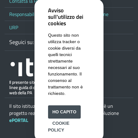
Contatta la Provincia
Avviso
Responsabile del procedimento di pubblicazione
sull'utilizzo dei
cookies
URP
Questo sito non
Seguici su:
Webmail
Facebook
Youtube
RSS
Google
utilizza tracker o
cookie diversi da
quelli tecnici
strettamente
necessari al suo
funzionamento. Il
consenso al
trattamento non è
richiesto.
Il sito istituzionale della
Provincia di Salerno
è un
HO CAPITO
progetto realizzato da
ISWEB S.p.A.
con la soluzione
ePORTAL
COOKIE
POLICY