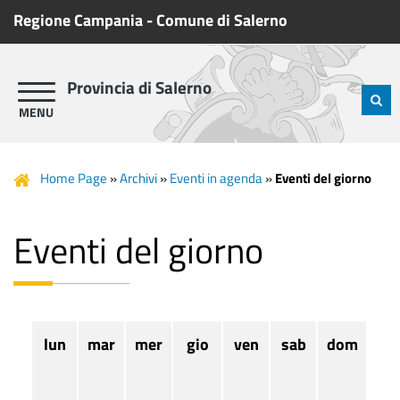
Regione Campania
-
Comune di Salerno
Provincia di Salerno
Home Page
»
Archivi
»
Eventi in agenda
»
Eventi del giorno
Eventi del giorno
lun
mar
mer
gio
ven
sab
dom