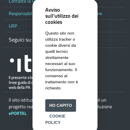
Contatta la Provincia
Avviso
Responsabile del procedimento di pubblicazione
sull'utilizzo dei
cookies
URP
Questo sito non
Seguici su:
Webmail
Facebook
Youtube
RSS
Google
utilizza tracker o
cookie diversi da
quelli tecnici
strettamente
necessari al suo
funzionamento. Il
consenso al
trattamento non è
richiesto.
Il sito istituzionale della
Provincia di Salerno
è un
HO CAPITO
progetto realizzato da
ISWEB S.p.A.
con la soluzione
ePORTAL
COOKIE
POLICY