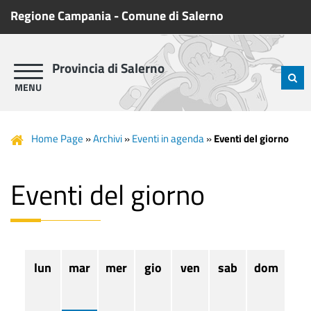
Regione Campania
-
Comune di Salerno
Provincia di Salerno
Home Page
»
Archivi
»
Eventi in agenda
»
Eventi del giorno
Eventi del giorno
lun
mar
mer
gio
ven
sab
dom