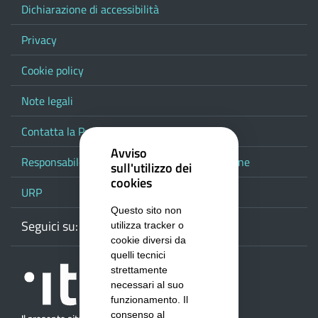
Dichiarazione di accessibilità
Privacy
Cookie policy
Note legali
Contatta la Provincia
Avviso
Responsabile del procedimento di pubblicazione
sull'utilizzo dei
cookies
URP
Questo sito non
Seguici su:
Webmail
Facebook
Youtube
RSS
Google
utilizza tracker o
cookie diversi da
quelli tecnici
strettamente
necessari al suo
funzionamento. Il
consenso al