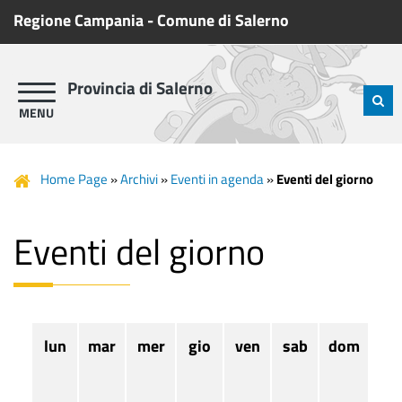
Regione Campania
-
Comune di Salerno
Provincia di Salerno
Home Page
»
Archivi
»
Eventi in agenda
»
Eventi del giorno
Eventi del giorno
lun
mar
mer
gio
ven
sab
dom