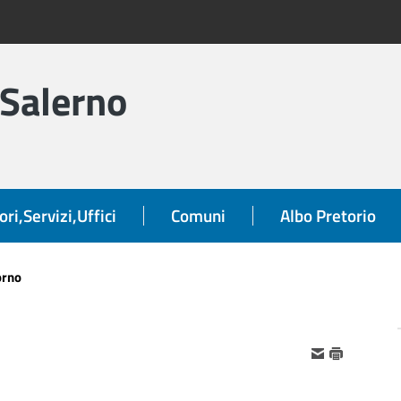
 Salerno
ori,Servizi,Uffici
Comuni
Albo Pretorio
orno