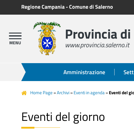
Regione Campania
-
Comune di Salerno
Provincia di
www.provincia.salerno.it
Amministrazione
Sett
Home Page
»
Archivi
»
Eventi in agenda
»
Eventi del gi
Eventi del giorno