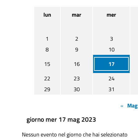
lun
mar
mer
1
2
3
8
9
10
15
16
17
22
23
24
29
30
31
«
Mag
giorno mer 17 mag 2023
Nessun evento nel giorno che hai selezionato