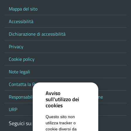
Mappa del sito
Accessibilità
Dichiarazione di accessibilità
Privacy
Cookie policy
Note legali
Contatta la Provincia
Avviso
Responsabile del procedimento di pubblicazione
sull'utilizzo dei
cookies
URP
Questo sito non
Seguici su:
Webmail
Facebook
Youtube
RSS
Google
utilizza tracker o
cookie diversi da