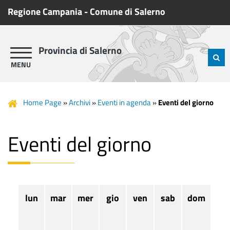
Regione Campania
-
Comune di Salerno
Provincia di Salerno
Home Page
»
Archivi
»
Eventi in agenda
»
Eventi del giorno
Eventi del giorno
lun
mar
mer
gio
ven
sab
dom