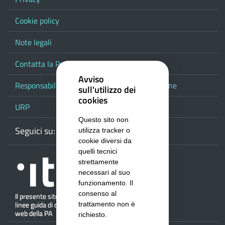
Cookie policy
Note legali
Contatta la Provincia
Avviso
Responsabile del procedimento di pubblicazione
sull'utilizzo dei
cookies
URP
Questo sito non
Seguici su:
Webmail
Facebook
Youtube
RSS
Google
utilizza tracker o
cookie diversi da
quelli tecnici
strettamente
necessari al suo
funzionamento. Il
consenso al
trattamento non è
richiesto.