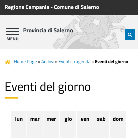
Regione Campania
-
Comune di Salerno
Provincia di Salerno
Home Page
»
Archivi
»
Eventi in agenda
»
Eventi del giorno
Eventi del giorno
lun
mar
mer
gio
ven
sab
dom