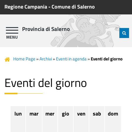
Regione Campania
-
Comune di Salerno
Provincia di Salerno
Home Page
»
Archivi
»
Eventi in agenda
»
Eventi del giorno
Eventi del giorno
lun
mar
mer
gio
ven
sab
dom