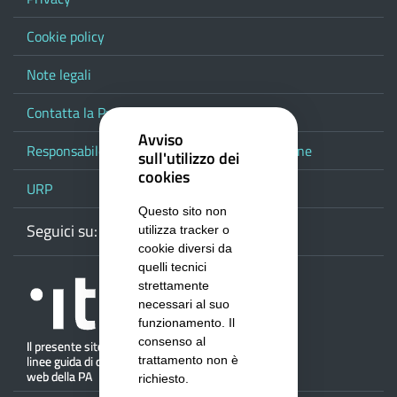
Cookie policy
Note legali
Contatta la Provincia
Avviso
Responsabile del procedimento di pubblicazione
sull'utilizzo dei
cookies
URP
Questo sito non
Seguici su:
Webmail
Facebook
Youtube
RSS
Google
utilizza tracker o
cookie diversi da
quelli tecnici
strettamente
necessari al suo
funzionamento. Il
consenso al
trattamento non è
richiesto.