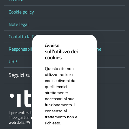
Cookie policy
Note legali
Contatta la Provincia
Avviso
Responsabile del procedimento di pubblicazione
sull'utilizzo dei
cookies
URP
Questo sito non
Seguici su:
Webmail
Facebook
Youtube
RSS
Google
utilizza tracker o
cookie diversi da
quelli tecnici
strettamente
necessari al suo
funzionamento. Il
consenso al
trattamento non è
richiesto.