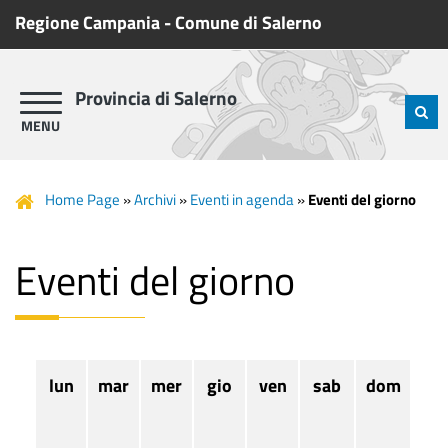
Regione Campania
-
Comune di Salerno
Provincia di Salerno
Home Page
»
Archivi
»
Eventi in agenda
»
Eventi del giorno
Eventi del giorno
lun
mar
mer
gio
ven
sab
dom