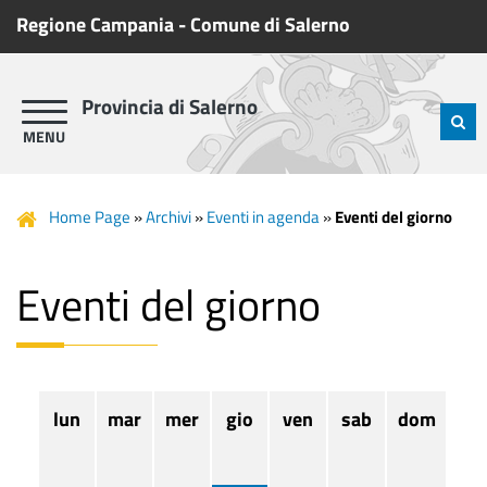
Regione Campania
-
Comune di Salerno
Provincia di Salerno
Home Page
»
Archivi
»
Eventi in agenda
»
Eventi del giorno
Eventi del giorno
lun
mar
mer
gio
ven
sab
dom