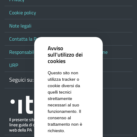
Cookie policy
Note legali
Contatta la Provincia
Avviso
Responsabile del procedimento di pubblicazione
sull'utilizzo dei
cookies
URP
Questo sito non
Seguici su:
Webmail
Facebook
Youtube
RSS
Google
utilizza tracker o
cookie diversi da
quelli tecnici
strettamente
necessari al suo
funzionamento. Il
consenso al
trattamento non è
richiesto.