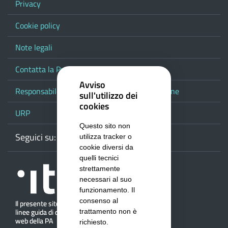
Privacy
Cookie policy
Note legali
Contatta la Provincia
Avviso
Responsabile del procedimento di pubblicazione
sull'utilizzo dei
cookies
URP
Questo sito non
Seguici su:
Webmail
Facebook
Youtube
RSS
Google
utilizza tracker o
cookie diversi da
quelli tecnici
strettamente
necessari al suo
funzionamento. Il
consenso al
trattamento non è
richiesto.