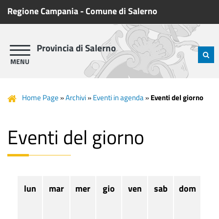
Regione Campania
-
Comune di Salerno
Provincia di Salerno
Home Page
»
Archivi
»
Eventi in agenda
»
Eventi del giorno
Eventi del giorno
lun
mar
mer
gio
ven
sab
dom