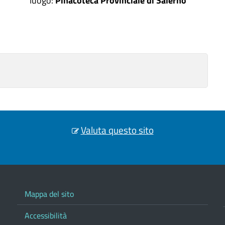
luogo:
Pinacoteca Provinciale di Salerno
Valuta questo sito
Mappa del sito
Accessibilità