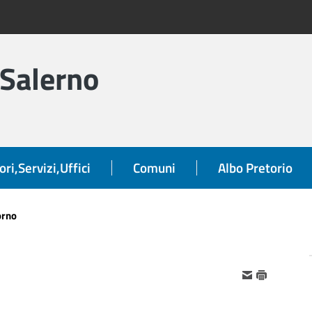
 Salerno
ori,Servizi,Uffici
Comuni
Albo Pretorio
orno