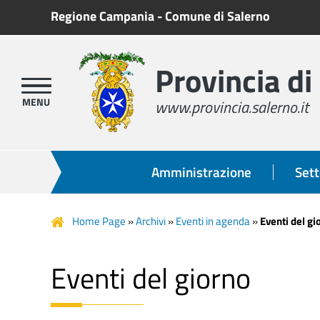
Regione Campania
-
Comune di Salerno
Provincia di
www.provincia.salerno.it
Amministrazione
Sett
Home Page
»
Archivi
»
Eventi in agenda
»
Eventi del gi
Eventi del giorno