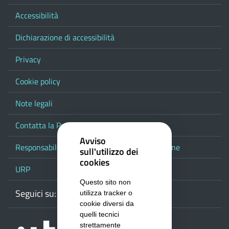
Accessibilità
Dichiarazione di accessibilità
Privacy
Cookie policy
Note legali
Contatta la Provincia
Avviso
Responsabile del procedimento di pubblicazione
sull'utilizzo dei
cookies
URP
Questo sito non
Seguici su:
Webmail
Facebook
Youtube
RSS
Google
utilizza tracker o
cookie diversi da
quelli tecnici
strettamente