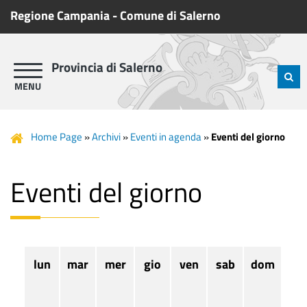
Regione Campania
-
Comune di Salerno
Provincia di Salerno
Home Page
»
Archivi
»
Eventi in agenda
»
Eventi del giorno
Eventi del giorno
lun
mar
mer
gio
ven
sab
dom