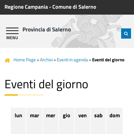
Regione Campania
-
Comune di Salerno
Provincia di Salerno
Home Page
»
Archivi
»
Eventi in agenda
»
Eventi del giorno
Eventi del giorno
lun
mar
mer
gio
ven
sab
dom