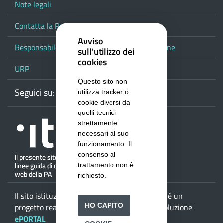
Note legali
Contatta la Provincia
Avviso
Responsabile del procedimento di pubblicazione
sull'utilizzo dei
cookies
URP
Questo sito non
Seguici su:
Webmail
Facebook
Youtube
RSS
Google
utilizza tracker o
cookie diversi da
quelli tecnici
strettamente
necessari al suo
funzionamento. Il
consenso al
trattamento non è
richiesto.
Il sito istituzionale della
Provincia di Salerno
è un
HO CAPITO
progetto realizzato da
ISWEB S.p.A.
con la soluzione
ePORTAL