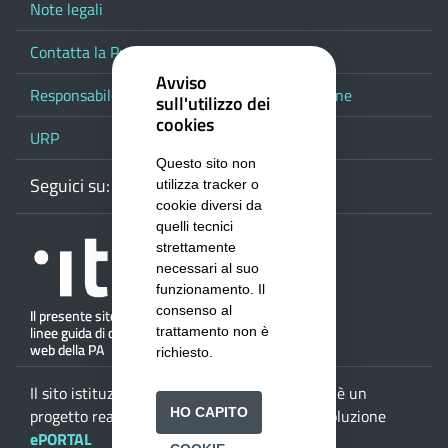
Note legali
Contatta la Provincia
Avviso
Responsabile del procedimento di pubblicazione
sull'utilizzo dei
cookies
URP
Questo sito non
Seguici su:
Webmail
Facebook
Youtube
RSS
Google
utilizza tracker o
cookie diversi da
quelli tecnici
strettamente
necessari al suo
funzionamento. Il
consenso al
trattamento non è
richiesto.
Il sito istituzionale della
Provincia di Salerno
è un
HO CAPITO
progetto realizzato da
ISWEB S.p.A.
con la soluzione
ePORTAL