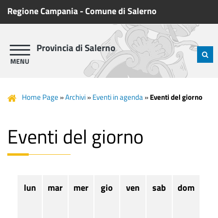
Regione Campania
-
Comune di Salerno
Provincia di Salerno
Home Page
»
Archivi
»
Eventi in agenda
»
Eventi del giorno
Eventi del giorno
lun
mar
mer
gio
ven
sab
dom