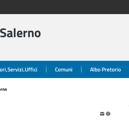
 Salerno
ori,Servizi,Uffici
Comuni
Albo Pretorio
orno