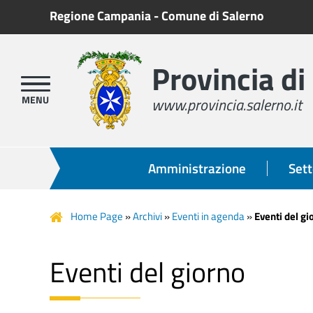
Regione Campania
-
Comune di Salerno
Provincia di
www.provincia.salerno.it
Amministrazione
Sett
Home Page
»
Archivi
»
Eventi in agenda
»
Eventi del gi
Eventi del giorno