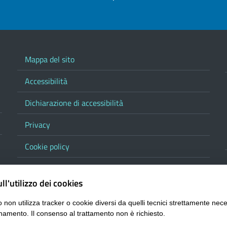
Mappa del sito
Accessibilità
Dichiarazione di accessibilità
Privacy
Cookie policy
Note legali
ll'utilizzo dei cookies
Contatta la Provincia
 non utilizza tracker o cookie diversi da quelli tecnici strettamente nece
Responsabile del procedimento di pubblicazione
namento. Il consenso al trattamento non è richiesto.