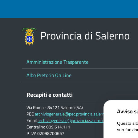
Provincia di Salerno
Amministrazione Trasparente
Albo Pretorio On Line
Recapiti e contatti
Via Roma - 84121 Salerno (SA)
Avviso su
PEC
archiviogenerale@pec.provincia.salerno.it
Email
archiviogenerale@provincia.salerno.it
Questo sito
Centralino 089.614.111
suo funzio
P. IVA 02098700657