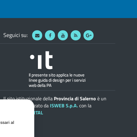
Seguici su:
Webmail
Facebook
Youtube
RSS
Google
Il sito istituzionale della
Provincia di Salerno
è un
progetto realizzato da
ISWEB S.p.A.
con la
soluzione
ePORTAL
ssari al