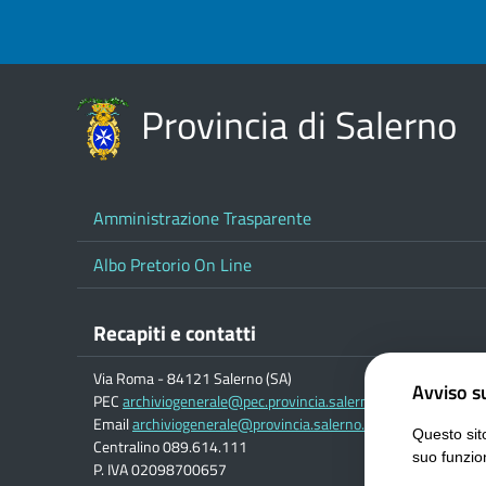
Provincia di Salerno
Amministrazione Trasparente
Albo Pretorio On Line
Recapiti e contatti
Via Roma - 84121 Salerno (SA)
Avviso su
PEC
archiviogenerale@pec.provincia.salerno.it
Email
archiviogenerale@provincia.salerno.it
Questo sito
Centralino 089.614.111
suo funzio
P. IVA 02098700657