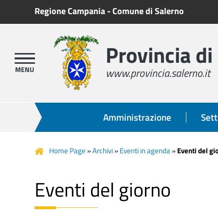
Regione Campania
-
Comune di Salerno
Provincia di
www.provincia.salerno.it
Amministrazione
Sett
Home Page
»
Archivi
»
Eventi in agenda
»
Eventi del gi
Eventi del giorno