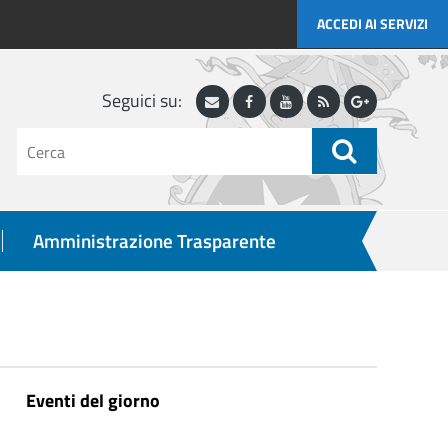
ACCEDI AI SERVIZI
Seguici su:
Webmail
Facebook
Youtube
RSS
Google
Plus
testo
da
cercare
ricerca
Amministrazione Trasparente
Eventi del giorno