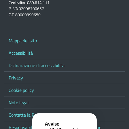
Centralino 089.614.111
P. IVA 02098700657
C.F. 80000390650
Mappa del sito
Accessibilità
Dichiarazione di accessibilità
Privacy
Cookie policy
Note legali
Contatta la Provincia
Avviso
Responsabile del procedimento di pubblicazione