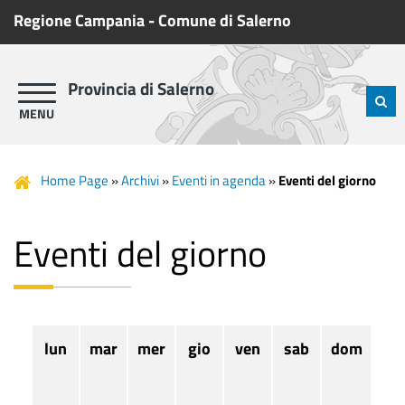
Regione Campania
-
Comune di Salerno
Provincia di Salerno
Home Page
»
Archivi
»
Eventi in agenda
»
Eventi del giorno
Eventi del giorno
lun
mar
mer
gio
ven
sab
dom