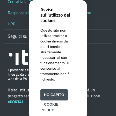
Contatta la Provincia
Avviso
Responsabile del procedimento di pubblicazione
sull'utilizzo dei
cookies
URP
Questo sito non
Seguici su:
Webmail
Facebook
Youtube
RSS
Google
utilizza tracker o
cookie diversi da
quelli tecnici
strettamente
necessari al suo
funzionamento. Il
consenso al
trattamento non è
richiesto.
Il sito istituzionale della
Provincia di Salerno
è un
HO CAPITO
progetto realizzato da
ISWEB S.p.A.
con la soluzione
ePORTAL
COOKIE
POLICY