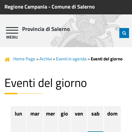
Regione Campania
-
Comune di Salerno
Provincia di Salerno
Home Page
»
Archivi
»
Eventi in agenda
»
Eventi del giorno
Eventi del giorno
lun
mar
mer
gio
ven
sab
dom