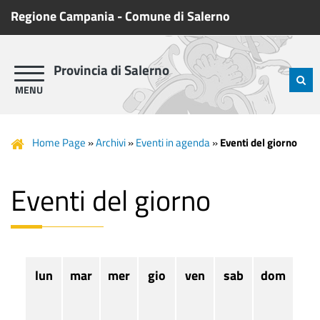
Regione Campania
-
Comune di Salerno
Provincia di Salerno
Home Page
»
Archivi
»
Eventi in agenda
»
Eventi del giorno
Eventi del giorno
lun
mar
mer
gio
ven
sab
dom