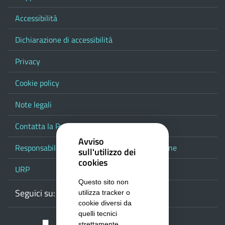
Accessibilità
Dichiarazione di accessibilità
Privacy
Cookie policy
Note legali
Contatta la Provincia
Avviso
Responsabile del procedimento di pubblicazione
sull'utilizzo dei
cookies
URP
Questo sito non
Seguici su:
Webmail
Facebook
Youtube
RSS
Google
utilizza tracker o
cookie diversi da
quelli tecnici
strettamente