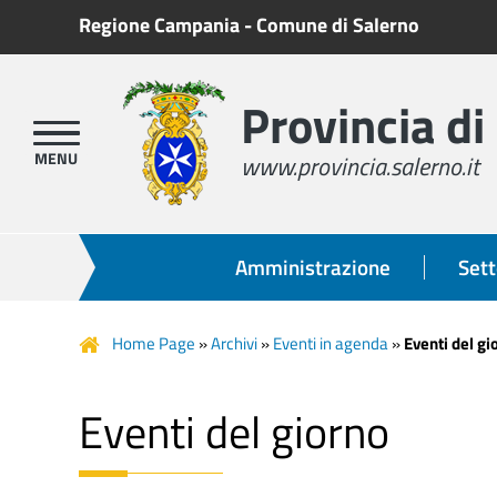
Regione Campania
-
Comune di Salerno
Provincia di
www.provincia.salerno.it
Amministrazione
Sett
Home Page
»
Archivi
»
Eventi in agenda
»
Eventi del gi
Eventi del giorno