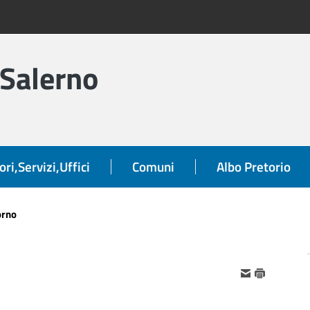
 Salerno
ori,Servizi,Uffici
Comuni
Albo Pretorio
orno