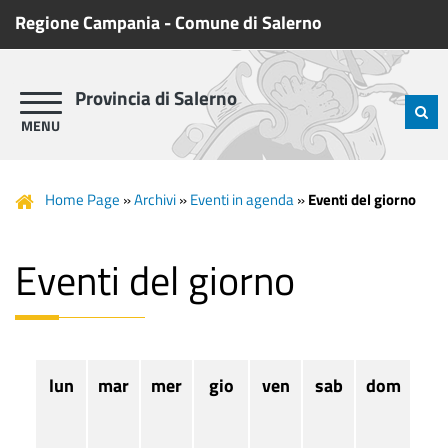
Regione Campania
-
Comune di Salerno
Provincia di Salerno
Home Page
»
Archivi
»
Eventi in agenda
»
Eventi del giorno
Eventi del giorno
lun
mar
mer
gio
ven
sab
dom