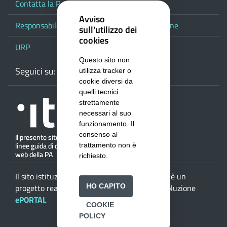
Contatta la Provincia
Avviso
Responsabile del procedimento di pubblicazione
sull'utilizzo dei
cookies
URP
Questo sito non
Seguici su:
Webmail
Facebook
Youtube
RSS
Google
utilizza tracker o
cookie diversi da
quelli tecnici
strettamente
necessari al suo
funzionamento. Il
consenso al
trattamento non è
richiesto.
Il sito istituzionale della
Provincia di Salerno
è un
HO CAPITO
progetto realizzato da
ISWEB S.p.A.
con la soluzione
ePORTAL
COOKIE
POLICY