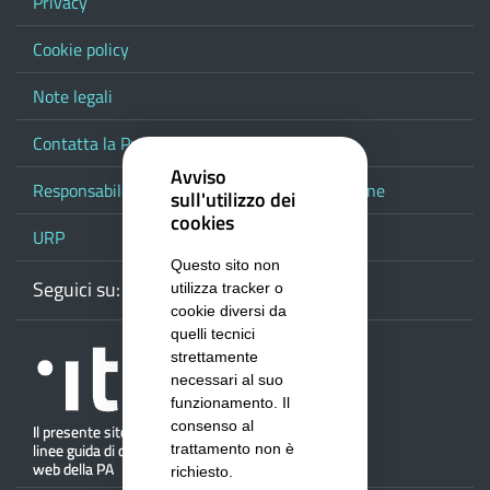
Privacy
Cookie policy
Note legali
Contatta la Provincia
Avviso
Responsabile del procedimento di pubblicazione
sull'utilizzo dei
cookies
URP
Questo sito non
Seguici su:
Webmail
Facebook
Youtube
RSS
Google
utilizza tracker o
cookie diversi da
quelli tecnici
strettamente
necessari al suo
funzionamento. Il
consenso al
trattamento non è
richiesto.