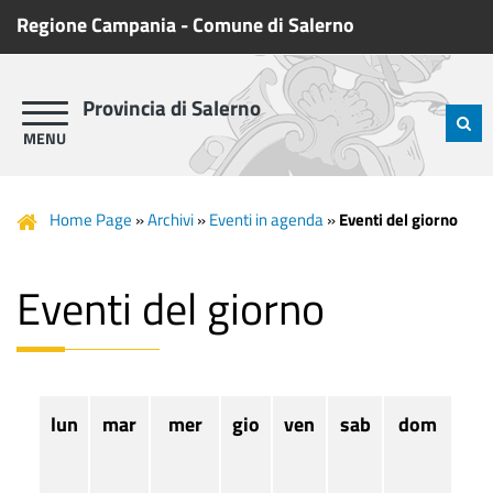
Regione Campania
-
Comune di Salerno
Provincia di Salerno
Home Page
»
Archivi
»
Eventi in agenda
»
Eventi del giorno
Eventi del giorno
lun
mar
mer
gio
ven
sab
dom