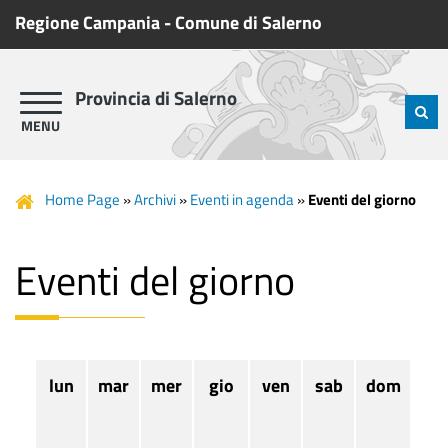
Regione Campania
-
Comune di Salerno
Provincia di Salerno
Home Page
»
Archivi
»
Eventi in agenda
»
Eventi del giorno
Eventi del giorno
lun
mar
mer
gio
ven
sab
dom