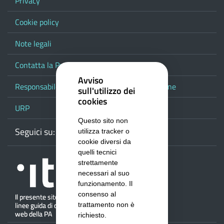
Privacy
Cookie policy
Note legali
Contatta la Provincia
Avviso
Responsabile del procedimento di pubblicazione
sull'utilizzo dei
cookies
URP
Questo sito non
Seguici su:
Webmail
Facebook
Youtube
RSS
Google
utilizza tracker o
cookie diversi da
quelli tecnici
strettamente
necessari al suo
funzionamento. Il
consenso al
trattamento non è
richiesto.