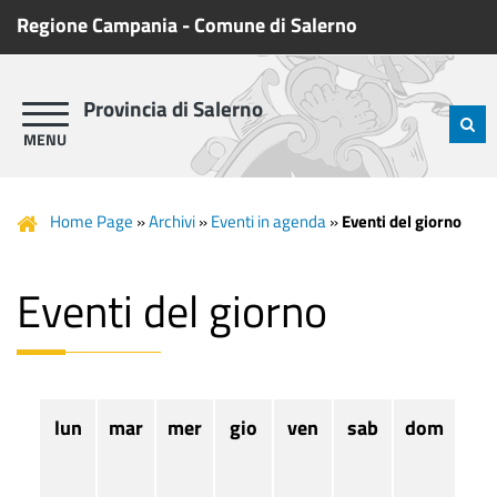
Regione Campania
-
Comune di Salerno
Provincia di Salerno
Home Page
»
Archivi
»
Eventi in agenda
»
Eventi del giorno
Eventi del giorno
lun
mar
mer
gio
ven
sab
dom