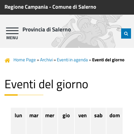
Regione Campania
-
Comune di Salerno
Provincia di Salerno
Home Page
»
Archivi
»
Eventi in agenda
»
Eventi del giorno
Eventi del giorno
lun
mar
mer
gio
ven
sab
dom