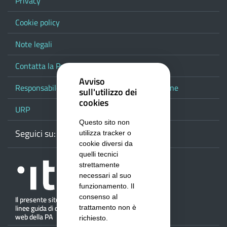
Privacy
Cookie policy
Note legali
Contatta la Provincia
Avviso
Responsabile del procedimento di pubblicazione
sull'utilizzo dei
cookies
URP
Questo sito non
Seguici su:
Webmail
Facebook
Youtube
RSS
Google
utilizza tracker o
cookie diversi da
quelli tecnici
strettamente
necessari al suo
funzionamento. Il
consenso al
trattamento non è
richiesto.