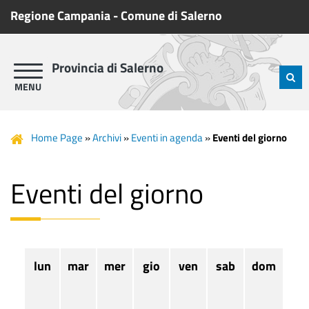
Regione Campania
-
Comune di Salerno
Provincia di Salerno
Home Page
»
Archivi
»
Eventi in agenda
»
Eventi del giorno
Eventi del giorno
lun
mar
mer
gio
ven
sab
dom