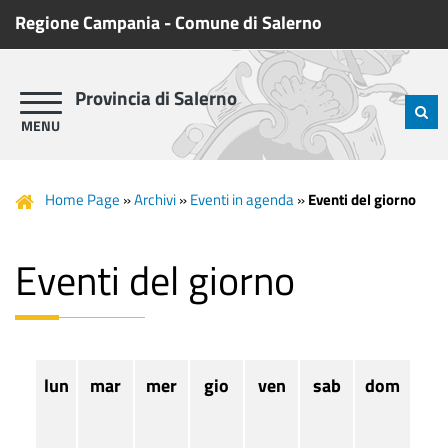
Regione Campania
-
Comune di Salerno
Provincia di Salerno
Home Page
»
Archivi
»
Eventi in agenda
»
Eventi del giorno
Eventi del giorno
lun
mar
mer
gio
ven
sab
dom