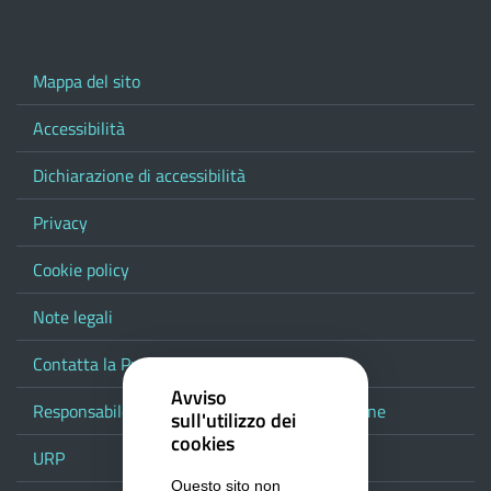
Mappa del sito
Accessibilità
Dichiarazione di accessibilità
Privacy
Cookie policy
Note legali
Contatta la Provincia
Avviso
Responsabile del procedimento di pubblicazione
sull'utilizzo dei
cookies
URP
Questo sito non