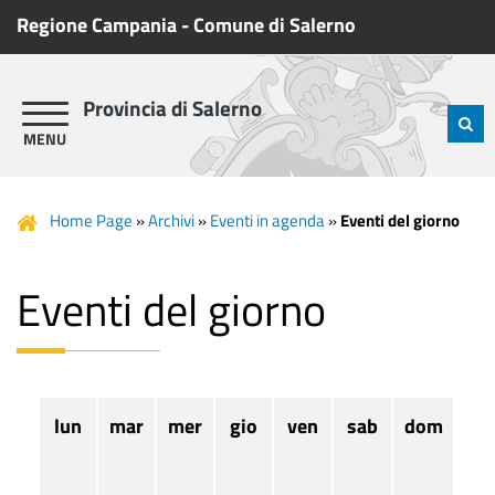
Regione Campania
-
Comune di Salerno
Provincia di Salerno
Home Page
»
Archivi
»
Eventi in agenda
»
Eventi del giorno
Eventi del giorno
lun
mar
mer
gio
ven
sab
dom