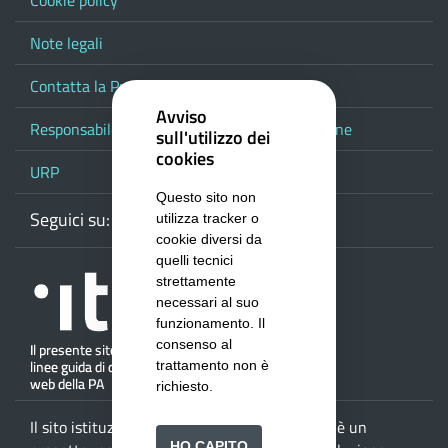
Cookie policy
Note legali
Contatta la Provincia
Avviso
Responsabile del procedimento di pubblicazione
sull'utilizzo dei
cookies
URP
Questo sito non
Seguici su:
Webmail
Facebook
Youtube
RSS
Google
utilizza tracker o
cookie diversi da
quelli tecnici
strettamente
necessari al suo
funzionamento. Il
consenso al
trattamento non è
richiesto.
Il sito istituzionale della
Provincia di Salerno
è un
HO CAPITO