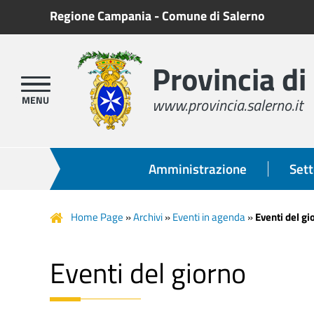
Regione Campania
-
Comune di Salerno
Provincia di
www.provincia.salerno.it
Amministrazione
Sett
Home Page
»
Archivi
»
Eventi in agenda
»
Eventi del gi
Eventi del giorno