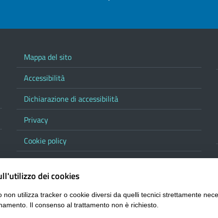
Mappa del sito
Accessibilità
Dichiarazione di accessibilità
Privacy
Cookie policy
Note legali
ll'utilizzo dei cookies
Contatta la Provincia
 non utilizza tracker o cookie diversi da quelli tecnici strettamente nece
Responsabile del procedimento di pubblicazione
namento. Il consenso al trattamento non è richiesto.