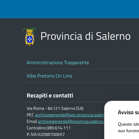
Provincia di Salerno
Amministrazione Trasparente
Albo Pretorio On Line
Recapiti e contatti
Via Roma - 84121 Salerno (SA)
Avviso su
PEC
archiviogenerale@pec.provincia.salerno.it
Email
archiviogenerale@provincia.salerno.it
Questo sito
Centralino 089.614.111
suo funzio
P. IVA 02098700657