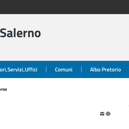
 Salerno
ori,Servizi,Uffici
Comuni
Albo Pretorio
orno