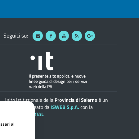
Seguici su:
Webmail
Facebook
Youtube
RSS
Google
Il sito istituzionale della
Provincia di Salerno
è un
progetto realizzato da
ISWEB S.p.A.
con la
soluzione
ePORTAL
ssari al