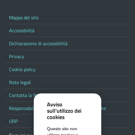
Mappa del sito
Accessibilità
Dichiarazione di accessibilità
Privacy
Cookie policy
Note legali
Contatta la Provincia
Avviso
Responsabile del procedimento di pubblicazione
sull'utilizzo dei
cookies
URP
Questo sito non
utilizza tracker o