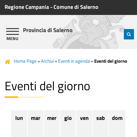
Regione Campania
-
Comune di Salerno
Provincia di Salerno
Home Page
»
Archivi
»
Eventi in agenda
»
Eventi del giorno
Eventi del giorno
lun
mar
mer
gio
ven
sab
dom