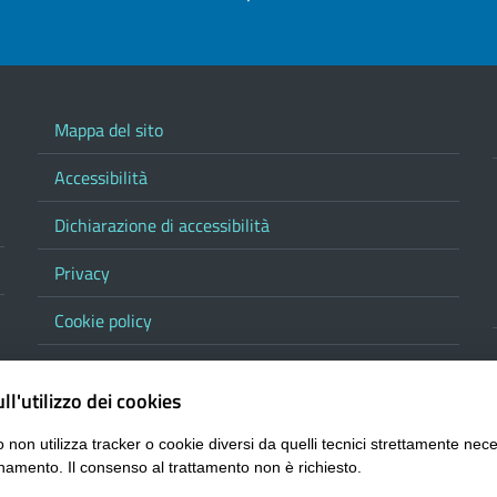
Mappa del sito
Accessibilità
Dichiarazione di accessibilità
Privacy
Cookie policy
Note legali
ll'utilizzo dei cookies
Contatta la Provincia
 non utilizza tracker o cookie diversi da quelli tecnici strettamente nece
Responsabile del procedimento di pubblicazione
namento. Il consenso al trattamento non è richiesto.