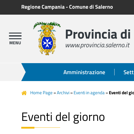
Regione Campania
-
Comune di Salerno
Provincia di
www.provincia.salerno.it
Amministrazione
Sett
Home Page
»
Archivi
»
Eventi in agenda
»
Eventi del gi
Eventi del giorno