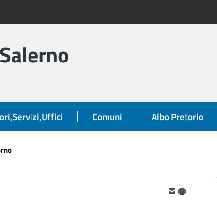
 Salerno
ori,Servizi,Uffici
Comuni
Albo Pretorio
orno