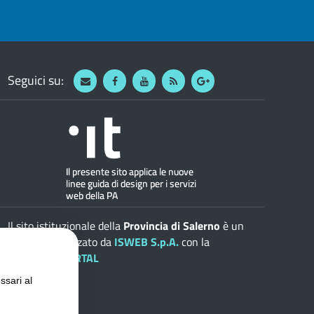
Seguici su:
Webmail
Facebook
Youtube
RSS
Google
Il sito istituzionale della
Provincia di Salerno
è un
progetto realizzato da
ISWEB S.p.A.
con la
soluzione
ePORTAL
ssari al