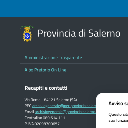
Provincia di Salerno
Amministrazione Trasparente
Albo Pretorio On Line
Recapiti e contatti
Via Roma - 84121 Salerno (SA)
Avviso su
PEC
archiviogenerale@pec.provincia.salerno.it
Email
archiviogenerale@provincia.salerno.it
Questo sito
Centralino 089.614.111
suo funzio
P. IVA 02098700657