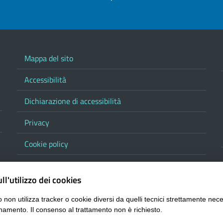
Mappa del sito
Accessibilità
Dichiarazione di accessibilità
Privacy
Cookie policy
Note legali
ll'utilizzo dei cookies
Contatta la Provincia
 non utilizza tracker o cookie diversi da quelli tecnici strettamente nece
Responsabile del procedimento di pubblicazione
namento. Il consenso al trattamento non è richiesto.