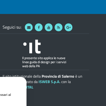
Seguici su:
Webmail
Facebook
Youtube
RSS
Google
Il sito istituzionale della
Provincia di Salerno
è un
progetto realizzato da
ISWEB S.p.A.
con la
soluzione
ePORTAL
ssari al