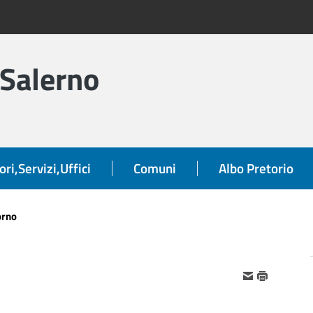
 Salerno
ori,Servizi,Uffici
Comuni
Albo Pretorio
orno