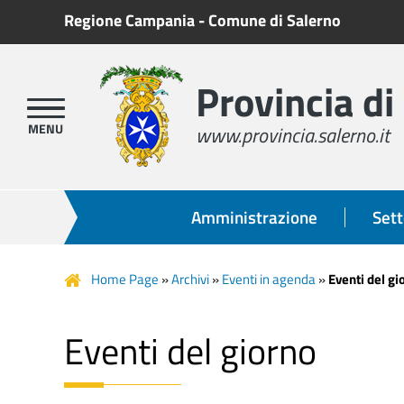
Regione Campania
-
Comune di Salerno
Provincia di
www.provincia.salerno.it
Amministrazione
Sett
Home Page
»
Archivi
»
Eventi in agenda
»
Eventi del gi
Eventi del giorno