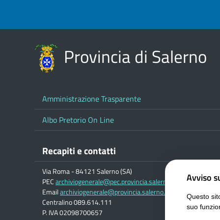
Provincia di Salerno
Amministrazione Trasparente
Albo Pretorio On Line
Recapiti e contatti
Via Roma - 84121 Salerno (SA)
Avviso su
PEC
archiviogenerale@pec.provincia.salerno.it
Email
archiviogenerale@provincia.salerno.it
Questo sito
Centralino 089.614.111
suo funzio
P. IVA 02098700657