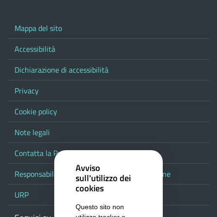
Mappa del sito
Accessibilità
Dichiarazione di accessibilità
Privacy
Cookie policy
Note legali
Contatta la Provincia
Avviso
Responsabile del procedimento di pubblicazione
sull'utilizzo dei
cookies
URP
Questo sito non
utilizza tracker o