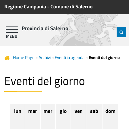
Regione Campania
-
Comune di Salerno
Provincia di Salerno
Home Page
»
Archivi
»
Eventi in agenda
»
Eventi del giorno
Eventi del giorno
lun
mar
mer
gio
ven
sab
dom