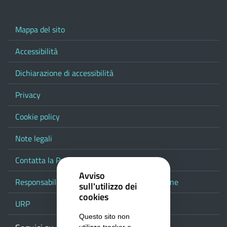
Mappa del sito
Accessibilità
Dichiarazione di accessibilità
Privacy
Cookie policy
Note legali
Contatta la Provincia
Avviso
Responsabile del procedimento di pubblicazione
sull'utilizzo dei
cookies
URP
Questo sito non
utilizza tracker o