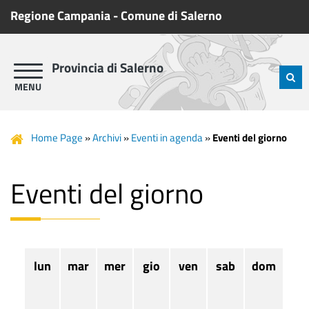
Regione Campania
-
Comune di Salerno
Provincia di Salerno
Home Page
»
Archivi
»
Eventi in agenda
»
Eventi del giorno
Eventi del giorno
lun
mar
mer
gio
ven
sab
dom