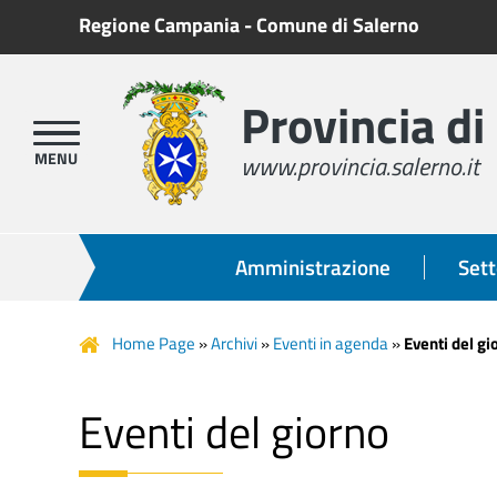
Regione Campania
-
Comune di Salerno
Provincia di
www.provincia.salerno.it
Amministrazione
Sett
Home Page
»
Archivi
»
Eventi in agenda
»
Eventi del gi
Eventi del giorno