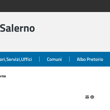
 Salerno
ori,Servizi,Uffici
Comuni
Albo Pretorio
orno