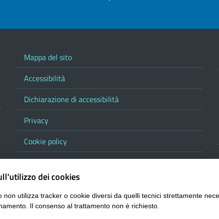
Mappa del sito
Accessibilità
Dichiarazione di accessibilità
Privacy
Cookie policy
Note legali
ll'utilizzo dei cookies
Contatta la Provincia
 non utilizza tracker o cookie diversi da quelli tecnici strettamente nece
Responsabile del procedimento di pubblicazione
namento. Il consenso al trattamento non è richiesto.