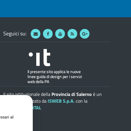
Seguici su:
Webmail
Facebook
Youtube
RSS
Google
Il sito istituzionale della
Provincia di Salerno
è un
progetto realizzato da
ISWEB S.p.A.
con la
soluzione
ePORTAL
ssari al