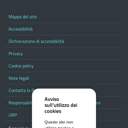
Mappa del sito
Accessibilità
Dichiarazione di accessibilità
Privacy
Cookie policy
Note legali
Contatta la Provincia
Avviso
Responsabile del procedimento di pubblicazione
sull'utilizzo dei
cookies
URP
Questo sito non
utilizza tracker o