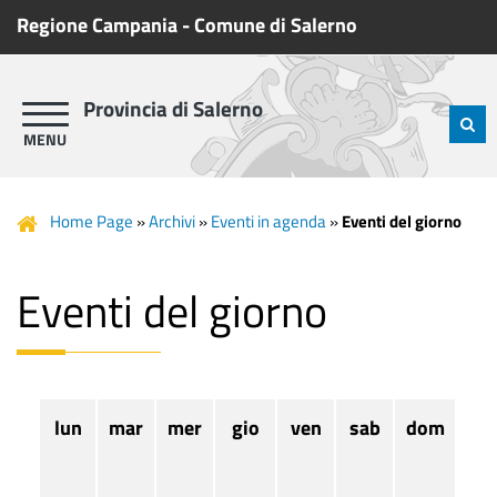
Regione Campania
-
Comune di Salerno
Provincia di Salerno
Home Page
»
Archivi
»
Eventi in agenda
»
Eventi del giorno
Eventi del giorno
lun
mar
mer
gio
ven
sab
dom