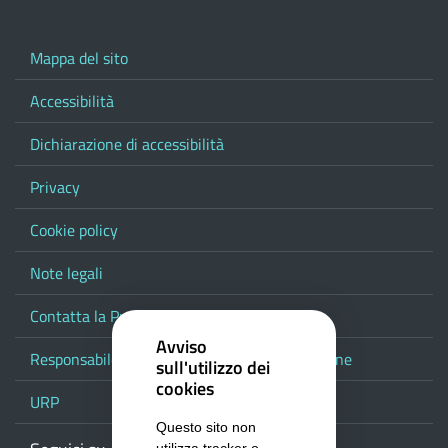
Mappa del sito
Accessibilità
Dichiarazione di accessibilità
Privacy
Cookie policy
Note legali
Contatta la Provincia
Avviso
Responsabile del procedimento di pubblicazione
sull'utilizzo dei
cookies
URP
Questo sito non
utilizza tracker o