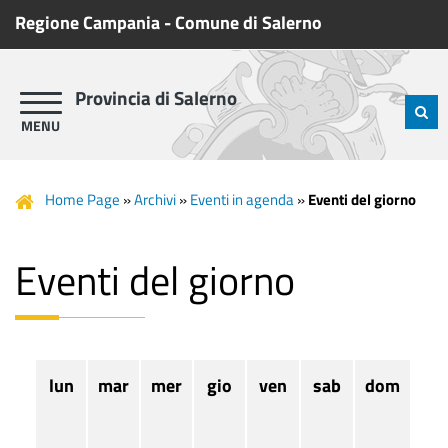
Regione Campania
-
Comune di Salerno
Provincia di Salerno
Home Page
»
Archivi
»
Eventi in agenda
»
Eventi del giorno
Eventi del giorno
lun
mar
mer
gio
ven
sab
dom