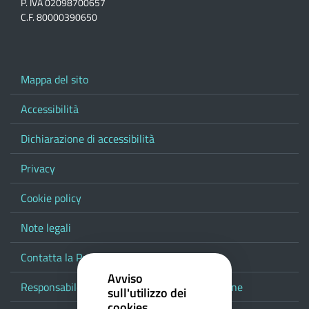
P. IVA 02098700657
C.F. 80000390650
Mappa del sito
Accessibilità
Dichiarazione di accessibilità
Privacy
Cookie policy
Note legali
Contatta la Provincia
Avviso
Responsabile del procedimento di pubblicazione
sull'utilizzo dei
cookies