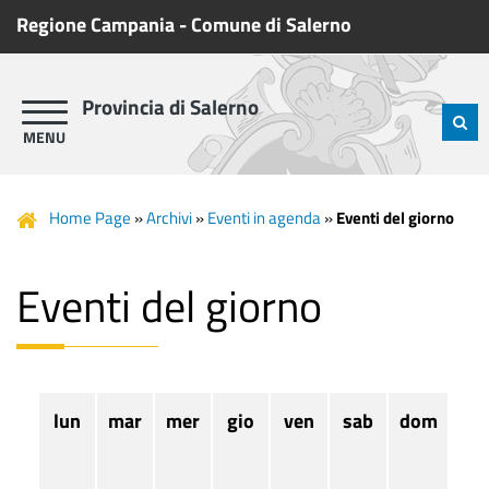
Regione Campania
-
Comune di Salerno
Provincia di Salerno
Home Page
»
Archivi
»
Eventi in agenda
»
Eventi del giorno
Eventi del giorno
lun
mar
mer
gio
ven
sab
dom