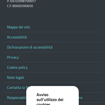
P. IVA 02098700657
C.F. 80000390650
Mappa del sito
Accessibilità
Dichiarazione di accessibilità
Privacy
Cookie policy
Note legali
Contatta la Provincia
Avviso
Responsabile del procedimento di pubblicazione
sull'utilizzo dei
cookies