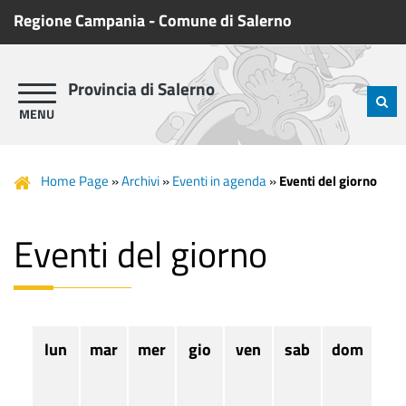
Regione Campania
-
Comune di Salerno
Provincia di Salerno
Home Page
»
Archivi
»
Eventi in agenda
»
Eventi del giorno
Eventi del giorno
lun
mar
mer
gio
ven
sab
dom