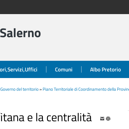
 Salerno
ori,Servizi,Uffici
Comuni
Albo Pretorio
»
Governo del territorio
»
Piano Territoriale di Coordinamento della Provin
tana e la centralità