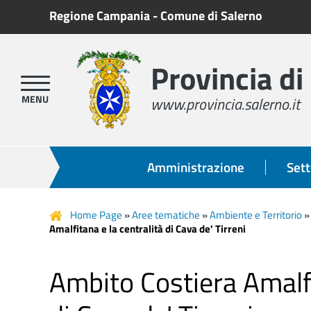
Regione Campania
-
Comune di Salerno
Provincia di
www.provincia.salerno.it
Amministrazione
Sett
Home Page
»
Aree tematiche
»
Ambiente e Territorio
Amalfitana e la centralità di Cava de' Tirreni
Ambito Costiera Amalfi