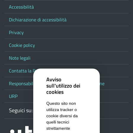
Accessibilità
Dichiarazione di accessibilità
Privacy
Cookie policy
Note legali
Contatta la Provincia
Avviso
Responsabile del procedimento di pubblicazione
sull'utilizzo dei
cookies
URP
Questo sito non
Seguici su:
Webmail
Facebook
Youtube
RSS
Google
utilizza tracker o
cookie diversi da
quelli tecnici
strettamente