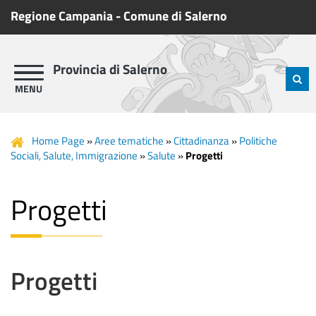
Regione Campania
-
Comune di Salerno
Provincia di Salerno
Home Page
»
Aree tematiche
»
Cittadinanza
»
Politiche
Sociali, Salute, Immigrazione
»
Salute
»
Progetti
Progetti
Progetti