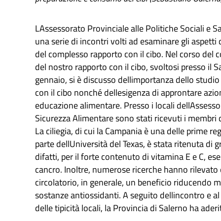
LAssessorato Provinciale alle Politiche Sociali e S
una serie di incontri volti ad esaminare gli aspetti 
del complesso rapporto con il cibo. Nel corso del c
del nostro rapporto con il cibo, svoltosi presso il 
gennaio, si è discusso dellimportanza dello studio 
con il cibo nonché dellesigenza di approntare azio
educazione alimentare. Presso i locali dellAssessora
Sicurezza Alimentare sono stati ricevuti i membri de
La ciliegia, di cui la Campania è una delle prime reg
parte dellUniversità del Texas, è stata ritenuta di 
difatti, per il forte contenuto di vitamina E e C, e
cancro. Inoltre, numerose ricerche hanno rilevato 
circolatorio, in generale, un beneficio riducendo m
sostanze antiossidanti. A seguito dellincontro e al f
delle tipicità locali, la Provincia di Salerno ha ader