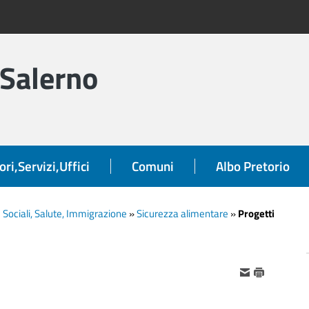
 Salerno
ori,Servizi,Uffici
Comuni
Albo Pretorio
e Sociali, Salute, Immigrazione
»
Sicurezza alimentare
»
Progetti