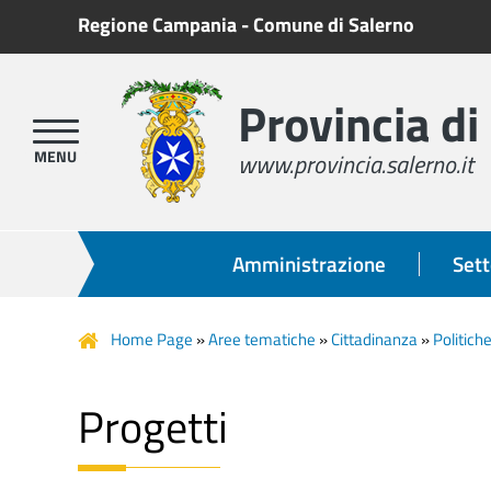
Regione Campania
-
Comune di Salerno
Provincia di
www.provincia.salerno.it
Amministrazione
Sett
Home Page
»
Aree tematiche
»
Cittadinanza
»
Politich
Progetti