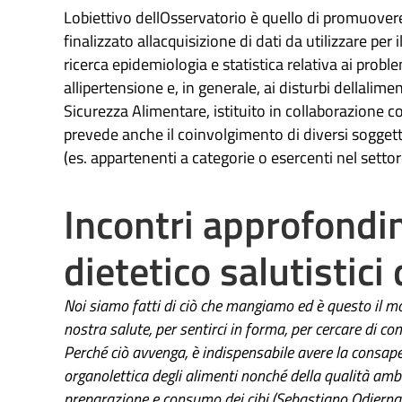
Lobiettivo dellOsservatorio è quello di promuover
finalizzato allacquisizione di dati da utilizzare per
ricerca epidemiologia e statistica relativa ai probl
allipertensione e, in generale, ai disturbi dellalime
Sicurezza Alimentare, istituito in collaborazione con
prevede anche il coinvolgimento di diversi soggetti 
(es. appartenenti a categorie o esercenti nel setto
Incontri approfondi
dietetico salutistici
Noi siamo fatti di ciò che mangiamo ed è questo il mot
nostra salute, per sentirci in forma, per cercare di co
Perché ciò avvenga, è indispensabile avere la consapev
organolettica degli alimenti nonché della qualità amb
preparazione e consumo dei cibi (Sebastiano Odierna)