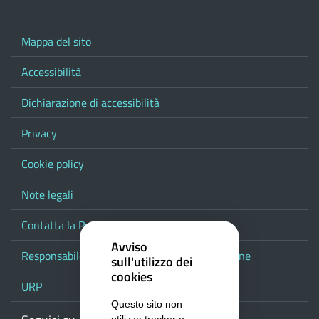
Mappa del sito
Accessibilità
Dichiarazione di accessibilità
Privacy
Cookie policy
Note legali
Contatta la Provincia
Avviso
Responsabile del procedimento di pubblicazione
sull'utilizzo dei
cookies
URP
Questo sito non
utilizza tracker o