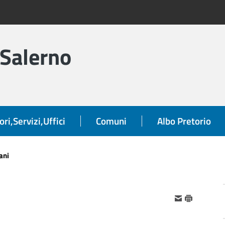
 Salerno
ori,Servizi,Uffici
Comuni
Albo Pretorio
ani