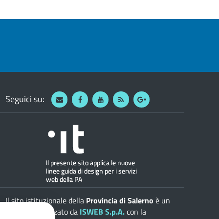
Seguici su:
Webmail
Facebook
Youtube
RSS
Google
Il sito istituzionale della
Provincia di Salerno
è un
progetto realizzato da
ISWEB S.p.A.
con la