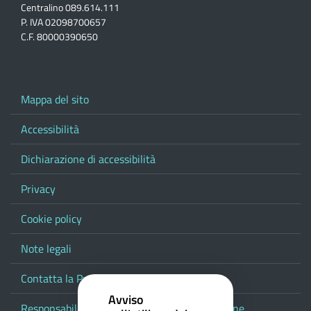
Centralino 089.614.111
P. IVA 02098700657
C.F. 80000390650
Mappa del sito
Accessibilità
Dichiarazione di accessibilità
Privacy
Cookie policy
Note legali
Contatta la Provincia
Avviso
Responsabile del procedimento di pubblicazione