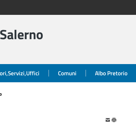
 Salerno
ori,Servizi,Uffici
Comuni
Albo Pretorio
o