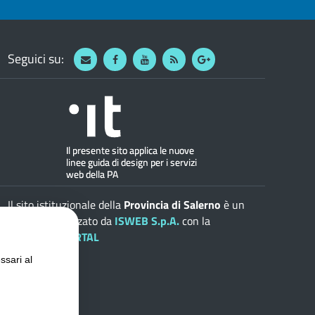
Seguici su:
Webmail
Facebook
Youtube
RSS
Google
Il sito istituzionale della
Provincia di Salerno
è un
progetto realizzato da
ISWEB S.p.A.
con la
soluzione
ePORTAL
ssari al