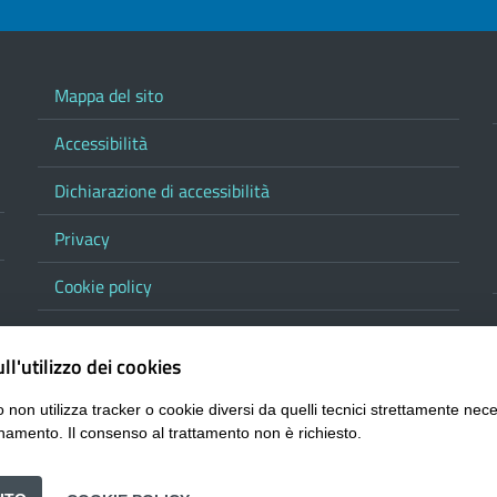
Mappa del sito
Accessibilità
Dichiarazione di accessibilità
Privacy
Cookie policy
Note legali
ll'utilizzo dei cookies
Contatta la Provincia
 non utilizza tracker o cookie diversi da quelli tecnici strettamente nece
Responsabile del procedimento di pubblicazione
namento. Il consenso al trattamento non è richiesto.
URP