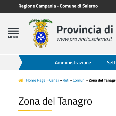
Regione Campania
-
Comune di Salerno
Provincia di
www.provincia.salerno.it
Amministrazione
Sett
Home Page
»
Canali
»
Reti
»
Comuni
»
Zona del Tanagr
Zona del Tanagro