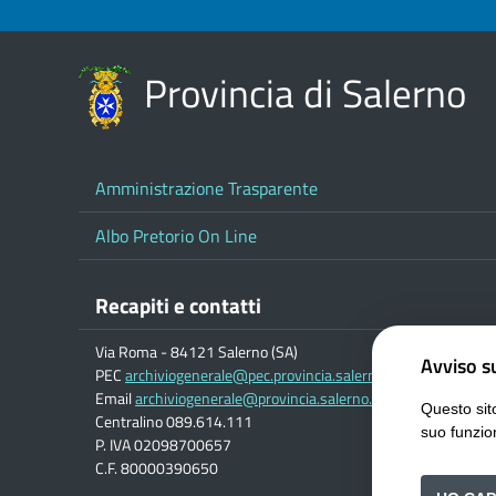
Provincia di Salerno
Amministrazione Trasparente
Albo Pretorio On Line
Recapiti e contatti
Via Roma - 84121 Salerno (SA)
Avviso su
PEC
archiviogenerale@pec.provincia.salerno.it
Email
archiviogenerale@provincia.salerno.it
Questo sito
Centralino 089.614.111
suo funzio
P. IVA 02098700657
C.F. 80000390650