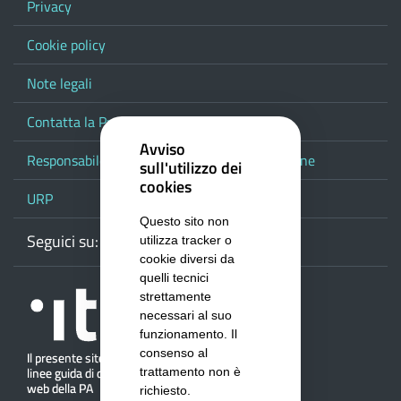
Privacy
Cookie policy
Note legali
Contatta la Provincia
Avviso
Responsabile del procedimento di pubblicazione
sull'utilizzo dei
cookies
URP
Questo sito non
Seguici su:
Webmail
Facebook
Youtube
RSS
Google
utilizza tracker o
cookie diversi da
quelli tecnici
strettamente
necessari al suo
funzionamento. Il
consenso al
trattamento non è
richiesto.