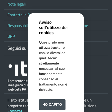
Note legali
Contatta la Provincia
Avviso
Responsabile del procedimento di pubblicazione
sull'utilizzo dei
cookies
URP
Questo sito non
Seguici su:
Webmail
Facebook
Youtube
RSS
Google
utilizza tracker o
cookie diversi da
quelli tecnici
strettamente
necessari al suo
funzionamento. Il
consenso al
trattamento non è
richiesto.
Il sito istituzionale della
Provincia di Salerno
è un
HO CAPITO
progetto realizzato da
ISWEB S.p.A.
con la soluzione
ePORTAL